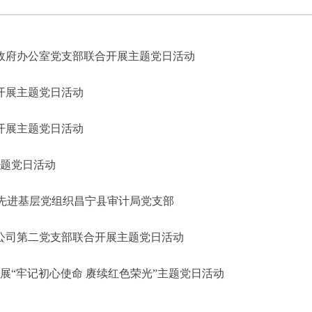
政府办公室党支部联合开展主题党日活动
开展主题党日活动
开展主题党日活动
主题党日活动
省先进基层党组织昌宁县审计局党支部
公司第二党支部联合开展主题党日活动
展“牢记初心使命 赓续红色荣光”主题党日活动