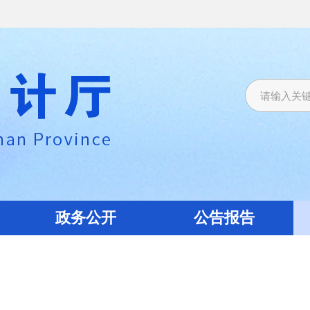
政务公开
公告报告