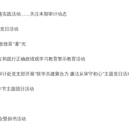
题实践活动……关注本期审计动态
题党日活动
收致富“薯”光
立和践行正确政绩观学习教育警示教育活动
计处党支部开展“联学共建聚合力 廉洁从审守初心”主题党日活
年节主题团日活动
享会暨捐书活动