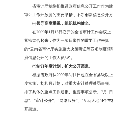
省审计厅始终把推进政府信息公开工作作为建
审计工作开放度的重要举措，不断创新信息公开方
㈠
领导高度重视，组织机构健全。
在
2009
年
1
月
15
日
召开的全省审计工作会议上
紧密结合起来，作为一项日常性的重要工作来抓，
的“云南省审计厅实施重大决策听证等四项制度领
府信息公开的工作人员
8
名。
㈡
制订年度计划，扩大公开渠道。
根据省政府从
2009
年
3
月
1
日
起
在全省县级以上
度实施计划和月计划，对重大审计处理处罚事项、
排了具体的重点工作通报、重要事项公示。
7
月
1
日
息”、“审计公开”、“网络服务”、“互动天地”
4
个主
开渠道。