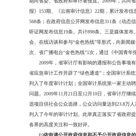
期向省委、省政府和审计署报送。
2009
年，共向省
报》
153
期、《云南审计信息》
22
期，累计发布信
568
条；
在政府信息公开网发布信息
311
条（
动态信
听证网发布信息
19
条
。共计
898
条。三是媒体发布
会、在线访谈和参与“金色热线”等形式，向新闻
次、省广播电台“金色热线”
1
次，通过《中国青年
2009
年，省审计厅
有影响的通报和公告事项有
省应急审计工作开辟了“绿色通道”；全国审计系
列入了年度审计计划；全国审计系统第一家主动聘
问题。
2009
年
11
月
21
日
至
12
月
10
日
，省审计厅继续
选项目供社会公众选择，公众访问量达到
23.8
万人
列入了今年的审计计划。此举真正落实了省政府提
各界的高度关注和一致好评。
㈡
依申请公开政府信息和不予公开政府信息的